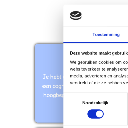
Toestemming
Deze website maakt gebruik
We gebruiken cookies om cont
websiteverkeer te analyseren
Je hebt een vermoeden dat je kind
media, adverteren en analys
verstrekt of die ze hebben v
een cognitieve voorsprong heeft o
hoogbegaafd is en je weet niet wat
T
Noodzakelijk
o
je nu best doet.
e
s
t