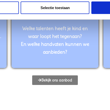
Selectie toestaan
Welke talenten heeft je kind en
…
waar loopt het tegenaan?
En welke handvaten kunnen we
aanbieden?
Bekijk ons aanbod