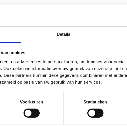
B
Details
 van cookies
ent en advertenties te personaliseren, om functies voor social
. Ook delen we informatie over uw gebruik van onze site met on
Je begaafde kind is best een
e. Deze partners kunnen deze gegevens combineren met andere i
erzameld op basis van uw gebruik van hun services.
f
uitdaging in het gezin. Hoe kan je als
ouder zo goed mogelijk
Voorkeuren
Statistieken
ondersteunen?