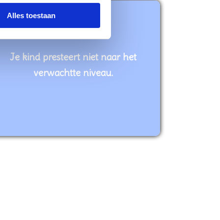
Alles toestaan
Je kind presteert niet naar het
verwachtte niveau.