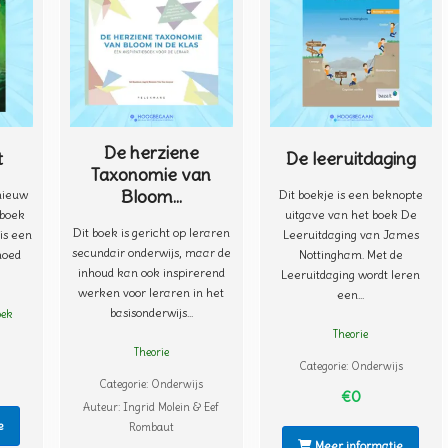
De herziene
t
De leeruitdaging
Taxonomie van
Bloom...
 nieuw
Dit boekje is een beknopte
nboek
uitgave van het boek De
Dit boek is gericht op leraren
is een
Leeruitdaging van James
secundair onderwijs, maar de
moed
Nottingham. Met de
inhoud kan ook inspirerend
Leeruitdaging wordt leren
werken voor leraren in het
een...
basisonderwijs...
oek
Theorie
Theorie
Categorie:
Onderwijs
Categorie:
Onderwijs
€0
Auteur:
Ingrid Molein & Eef
e
Rombaut
Meer informatie