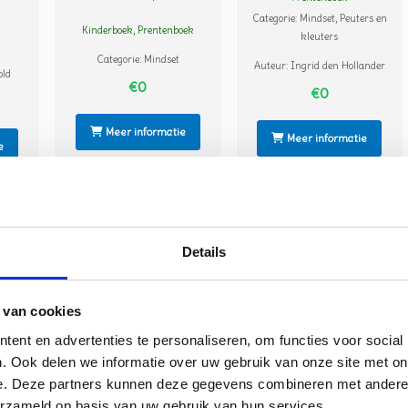
Categorie:
Mindset
,
Peuters en
Kinderboek
,
Prentenboek
kleuters
Categorie:
Mindset
Auteur:
Ingrid den Hollander
old
€0
€0
Meer informatie
Meer informatie
e
Details
 van cookies
ent en advertenties te personaliseren, om functies voor social
. Ook delen we informatie over uw gebruik van onze site met on
doet
Het meisje dat nooit
Hoe dan?!
e. Deze partners kunnen deze gegevens combineren met andere i
fouten...
erzameld op basis van uw gebruik van hun services.