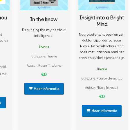
nou
Insight into a Bright
In the know
Mind
Debunking the myths about
at
Neurowetenschapper en zelf
intelligence!
ecies
dubbel bijzonder persoon
Nicole Tetreault schreeft dit
Theorie
boek met inzichten rond het
Categorie:
Theorie
brein en dubbel bijzonder zijn.
Auteur:
Russel T. Warne
heid
Theorie
s van
€0
Categorie:
Neurowetenschap
Auteur:
Nicole Tetreault
Meer informatie
€0
e
Meer informatie