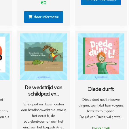
€0
Meer informatie
De wedstrijd van
Diede durft
schildpad en...
et
Diede doet nooit nieuwe
Schildpad en Haas houden
dingen, want dat kan volgens
een hardloopwedstrijd. Wie is
r aan
haar zo fout gaan.
het eerst bij de
en die
De juf van Diede wil graag...
paardenbloemen aan het
eind van het bospad? Alle...
Prentenboek