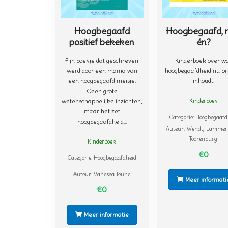
t
i
e
Hoogbegaafd
Hoogbegaafd, 
positief bekeken
én?
Fijn boekje dat geschreven
Kinderboek over w
werd door een mama van
hoogbegaafdheid nu pr
een hoogbegaafd meisje.
inhoudt.
Geen grote
wetenschappelijke inzichten,
Kinderboek
maar het zet
Categorie:
Hoogbegaafd
hoogbegaafdheid...
Auteur:
Wendy Lammer
Toorenburg
Kinderboek
€0
Categorie:
Hoogbegaafdheid
Auteur:
Vanessa Teune
Meer informati
€0
Meer informatie