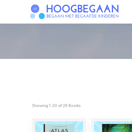
Skip
to
Hoogbegaan
content
Showing
1-20 of 29
Books