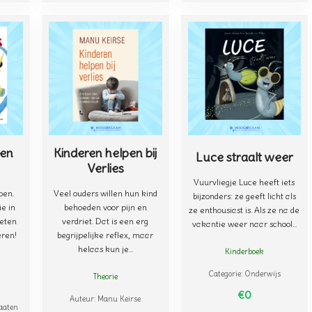
een
Kinderen helpen bij
Luce straalt weer
Verlies
Vuurvliegje Luce heeft iets
oen.
Veel ouders willen hun kind
bijzonders: ze geeft licht als
ie in
behoeden voor pijn en
ze enthousiast is. Als ze na de
oeten
verdriet. Dat is een erg
vakantie weer naar school...
eren!
begrijpelijke reflex, maar
helaas kun je...
Kinderboek
Categorie:
Onderwijs
Theorie
€0
Auteur:
Manu Keirse
aaten