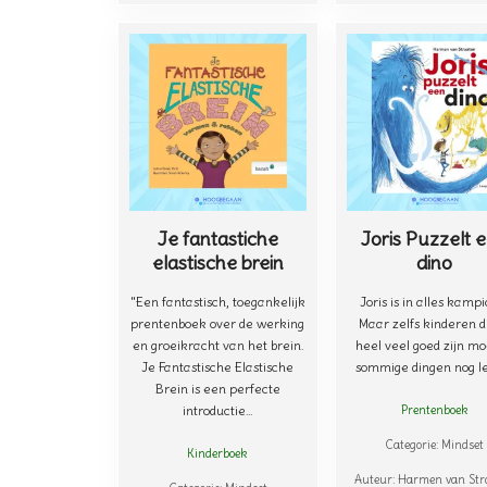
Je fantastiche
Joris Puzzelt 
elastische brein
dino
"Een fantastisch, toegankelijk
Joris is in alles kampi
prentenboek over de werking
Maar zelfs kinderen d
en groeikracht van het brein.
heel veel goed zijn m
Je Fantastische Elastische
sommige dingen nog l
Brein is een perfecte
introductie...
Prentenboek
Categorie:
Mindset
Kinderboek
Auteur:
Harmen van Str