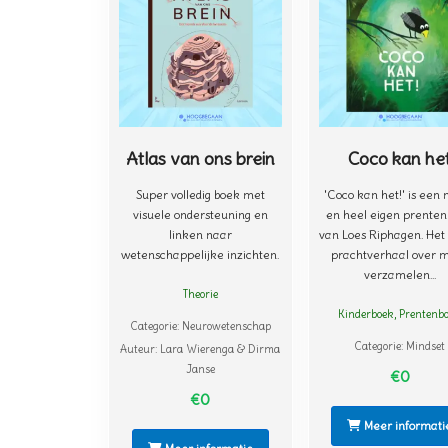
Atlas van ons brein
Coco kan he
Super volledig boek met
'Coco kan het!' is een
visuele ondersteuning en
en heel eigen prente
linken naar
van Loes Riphagen. Het 
wetenschappelijke inzichten.
prachtverhaal over 
verzamelen...
Theorie
Kinderboek
,
Prentenb
Categorie:
Neurowetenschap
Categorie:
Mindset
Auteur:
Lara Wierenga & Dirma
Janse
€0
€0
Meer informati