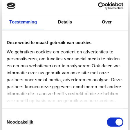
Toestemming
Details
Over
KarakterKracht: Een Spel dat Zelfinzicht
en Groei Speelt
Deze website maakt gebruik van cookies
27
27 november 2024
We gebruiken cookies om content en advertenties te
november
personaliseren, om functies voor social media te bieden
2024
Het spel KarakterKracht biedt een toffe en
en om ons websiteverkeer te analyseren. Ook delen we
effectieve aanpak om hoogbegaafde kinderen
informatie over uw gebruik van onze site met onze
partners voor social media, adverteren en analyse. Deze
te ondersteunen in het ontwikkelen van een
partners kunnen deze gegevens combineren met andere
positief en realistisch zelfbeeld door middel van
informatie die u aan ze heeft verstrekt of die ze hebben
het toepassen van positieve …
verzameld op basis van uw gebruik van hun services.
T
Lezen
Noodzakelijk
o