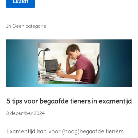
Lezen
In
Geen categorie
5 tips voor begaafde tieners in examentijd
14
8 december 2024
december
2024
Examentijd kan voor (hoog)begaafde tieners