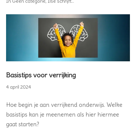
In
Geen categorie
,
Ilse schrijft...
Basistips voor verrijking
4
4 april 2024
april
2024
Hoe begin je aan verrijkend onderwijs. Welke
basistips kan je meenemen als hier hiermee
gaat starten?